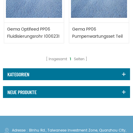
Gema Optifeed PP06
Gema PP06
Fluidisierungsrohr 1006231
Pumpenwartungsset Teil
1006231
Insgesamt
1
Seiten
KATEGORIEN
NEUE PRODUKTE
Adresse : Binhu Rd., Taiwanese Investment Zone, Quanzhou City,