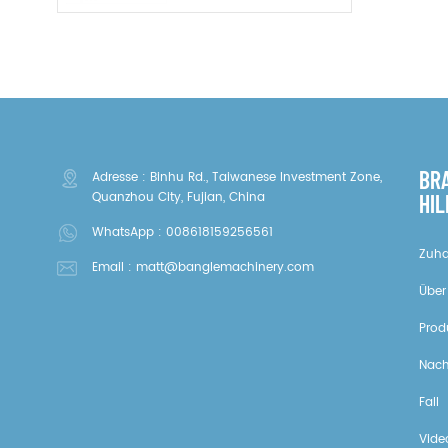
BR
Adresse : Binhu Rd., Taiwanese Investment Zone,
Quanzhou City, Fujian, China
HIL
WhatsApp :
008618159256561
Zuh
Email :
matt@banglemachinery.com
Über
Prod
Nach
Fall
Vide