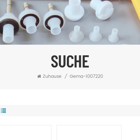
SUCHE
Zuhause
/
Gema-1007220