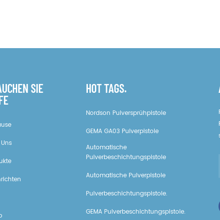
AUCHEN SIE
HOT TAGS.
FE
Nordson Pulversprühpistole
ause
GEMA GA03 Pulverpistole
 Uns
Automatische
Pulverbeschichtungspistole
ukte
Automatische Pulverpistole
richten
Pulverbeschichtungspistole.
GEMA Pulverbeschichtungspistole.
o