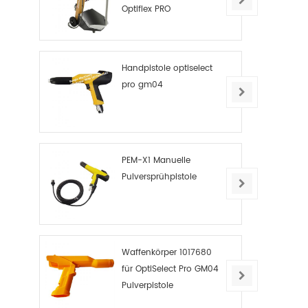
Optiflex PRO
Handpistole optiselect
pro gm04
PEM-X1 Manuelle
Pulversprühpistole
Waffenkörper 1017680
für OptiSelect Pro GM04
Pulverpistole