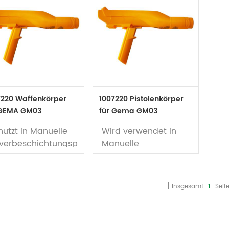
7220 Waffenkörper
1007220 Pistolenkörper
 GEMA GM03
für Gema GM03
uelle Pulverpistole
manuelle Pulverpistole
utzt in
Manuelle
Wird verwendet in
lverbeschichtungspistole
Manuelle
tiselect GM03
Pulverbeschichtungspistole
OptiSelect GM03
rke: GEMA
Marke: Gema
fügbarkeit: auf
Insgesamt
1
Seit
er
Verfügbarkeit: Auf
Lager