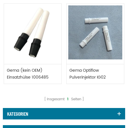
Gema (kein OEM)
Gema Optiflow
Einsatzhülse 1006485
Pulverinjektor IG02
komplett
Einsatzhülse PTFE 377724
Insgesamt
1
Seiten
KATEGORIEN