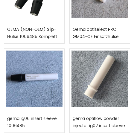
GEMA (NON-OEM) Slip-
Gema optiselect PRO
Hülse 1006485 Komplett
GM04-CF Einsatzhülse
1019673
gema ig06 insert sleeve
gema optiflow powder
1006485
injector ig02 insert sleeve
ptfe 377724