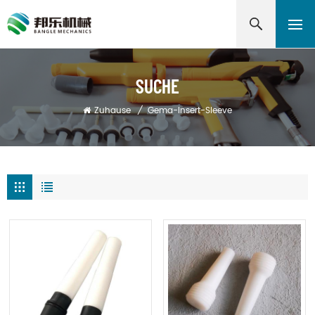
SUCHE
Zuhause
/
Gema-Insert-Sleeve