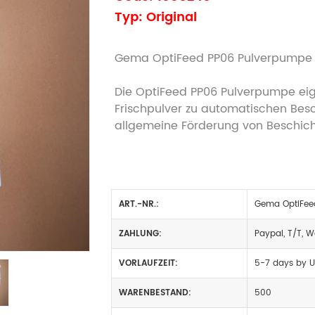
Typ: Original
Gema OptiFeed PP06 Pulverpumpe
Die OptiFeed PP06 Pulverpumpe eig
Frischpulver zu automatischen Bes
allgemeine Förderung von Beschicht
ART.-NR.:
Gema OptiFee
ZAHLUNG:
Paypal, T/T, W
VORLAUFZEIT:
5-7 days by U
WARENBESTAND:
500