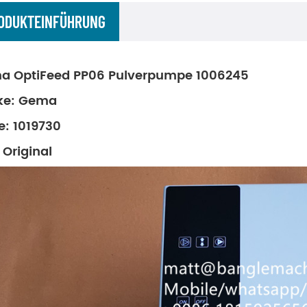
ODUKTEINFÜHRUNG
a OptiFeed PP06 Pulverpumpe 1006245
ke: Gema
: 1019730
 Original