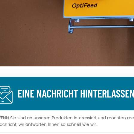
EINE NACHRICHT HINTERLASSE
ENN Sie sind an unseren Produkten interessiert und möchten mehr 
achricht, wir antworten Ihnen so schnell wie wir.