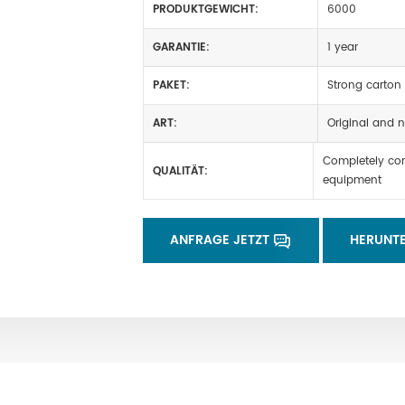
PRODUKTGEWICHT:
6000
GARANTIE:
1 year
PAKET:
Strong carton 
ART:
Original and n
Completely com
QUALITÄT:
equipment
ANFRAGE JETZT
HERUNT