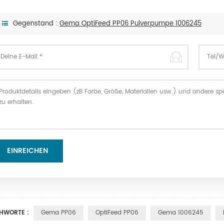
Gegenstand :
Gema OptiFeed PP06 Pulverpumpe 1006245
CHWORTE :
Gema PP06
OptiFeed PP06
Gema 1006245