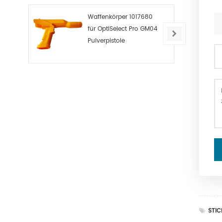
Waffenkörper 1017680
für OptiSelect Pro GM04
Pulverpistole
STI