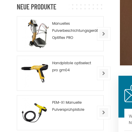
NEUE PRODUKTE
Manuelles
Pulverbeschichtungsgerät
Optiflex PRO
Handpistole optiselect
pro gm04
PEM-X1 Manuelle
Pulversprühpistole
W
N