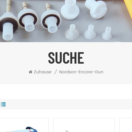
SUCHE
Zuhause
/
Nordson-Encore-Gun