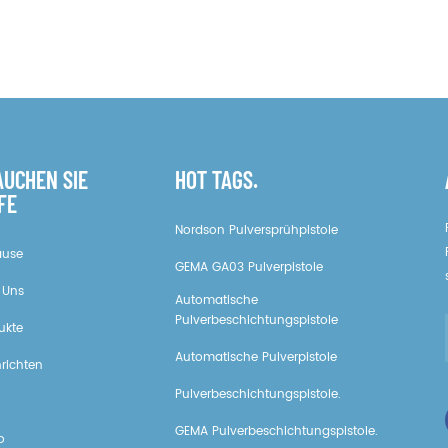
AUCHEN SIE
HOT TAGS.
FE
Nordson Pulversprühpistole
ause
GEMA GA03 Pulverpistole
 Uns
Automatische
Pulverbeschichtungspistole
ukte
Automatische Pulverpistole
richten
Pulverbeschichtungspistole.
GEMA Pulverbeschichtungspistole.
o