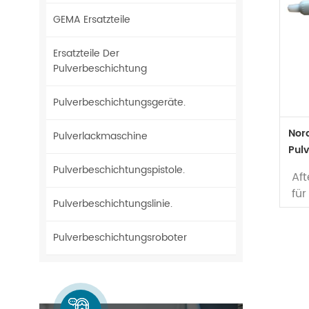
GEMA Ersatzteile
Ersatzteile Der
Pulverbeschichtung
Pulverbeschichtungsgeräte.
Nor
Pulverlackmaschine
Pul
Gun
Pulverbeschichtungspistole.
Aft
fü
Pulverbeschichtungslinie.
Pu
Wa
Pulverbeschichtungsroboter
vo
En
Au
Spr