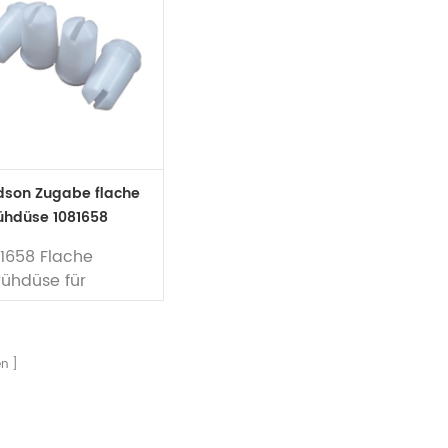
dson Zugabe flache
ühdüse 1081658
1658 Flache
rühdüse für
rdson Encore
nual- und
topulver-
en
itzpistole
rke: Nordson
versprühpistole