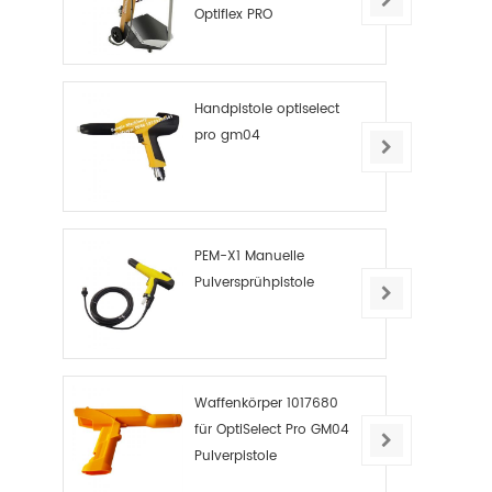
Optiflex PRO
Handpistole optiselect
pro gm04
PEM-X1 Manuelle
Pulversprühpistole
Waffenkörper 1017680
für OptiSelect Pro GM04
Pulverpistole