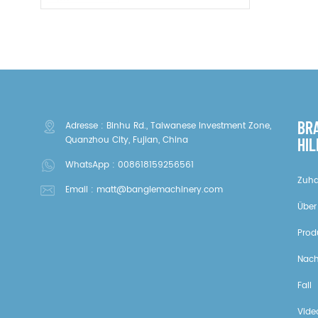
BR
Adresse : Binhu Rd., Taiwanese Investment Zone,
Quanzhou City, Fujian, China
HIL
WhatsApp :
008618159256561
Zuh
Email :
matt@banglemachinery.com
Über
Prod
Nach
Fall
Vide