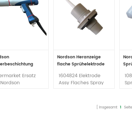
dson
Nordson Heranzeige
Nor
verbeschichtung
flache Sprühelektrode
Spr
teile
Assy 1604824
ermarket Ersatz
1604824 Elektrode
108
r Nordson
Assy Flaches Spray
Sp
lverbeschichtung
für Nordson Encore
No
ffen und Geräte
Manual- und
Ma
n Modellen wie
Autopulver-
Au
Insgesamt
1
Seit
core Manual und
Spritzpistole
Spr
tomatic Pulver
Marke: Nordson
Ma
ay Pistole.
Pulversprühpistole
Pul