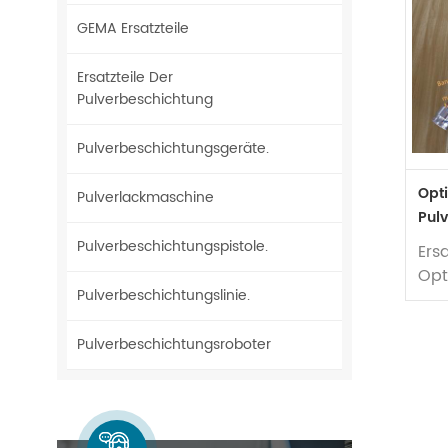
GEMA Ersatzteile
Ersatzteile Der
Pulverbeschichtung
Pulverbeschichtungsgeräte.
Opt
Pulverlackmaschine
Pul
Cent
Pulverbeschichtungspistole.
Ers
Opt
Pulverbeschichtungslinie.
Pul
Cen
Pulverbeschichtungsroboter