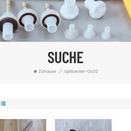
SUCHE
Zuhause
/
Opticenter-Oc02