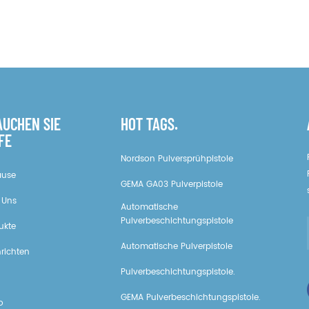
AUCHEN SIE
HOT TAGS.
FE
Nordson Pulversprühpistole
ause
GEMA GA03 Pulverpistole
 Uns
Automatische
Pulverbeschichtungspistole
ukte
Automatische Pulverpistole
richten
Pulverbeschichtungspistole.
GEMA Pulverbeschichtungspistole.
o