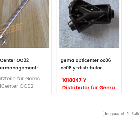
iCenter OC02
gema opticenter oc06
vermanagement-
oc08 y-distributor
er Ersatzteile
1018047
atzteile für Gema
1018047 Y-
iCenter OC02
Distributor für Gema
vermanagement-
Opticenter OC06
ter
Marke: Gema
Code: 1018047
Insgesamt
1
Seit
Typ: Original
Gema y-Distributor
für Opticenter OC02