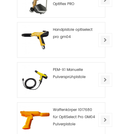
Optiflex PRO
Handpistole optiselect
pro gm04
PEM-X1 Manuelle
Pulversprühpistole
Waffenkörper 1017680
für OptiSelect Pro GM04
Pulverpistole