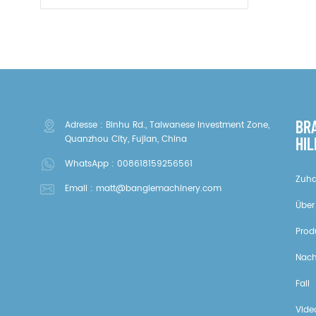
BR
Adresse : Binhu Rd., Taiwanese Investment Zone,
Quanzhou City, Fujian, China
HIL
WhatsApp :
008618159256561
Zuh
Email :
matt@banglemachinery.com
Über
Prod
Nach
Fall
Vide