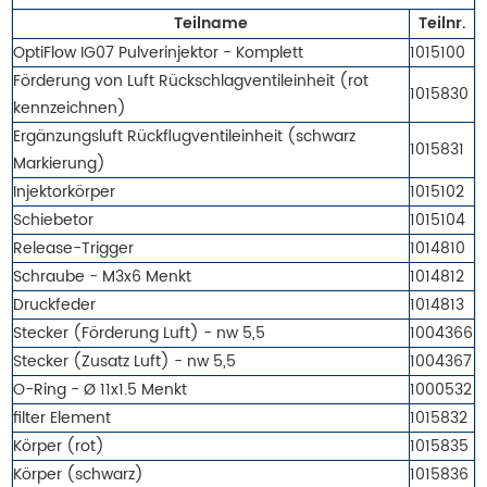
Teilname
Teilnr.
OptiFlow IG07 Pulverinjektor - Komplett
1015100
Förderung von Luft Rückschlagventileinheit (rot
1015830
kennzeichnen)
Ergänzungsluft Rückflugventileinheit (schwarz
1015831
Markierung)
Injektorkörper
1015102
Schiebetor
1015104
Release-Trigger
1014810
Schraube - M3x6 Menkt
1014812
Druckfeder
1014813
Stecker (Förderung Luft) - nw 5,5
1004366
Stecker (Zusatz Luft) - nw 5,5
1004367
O-Ring - Ø 11x1.5 Menkt
1000532
filter Element
1015832
Körper (rot)
1015835
Körper (schwarz)
1015836