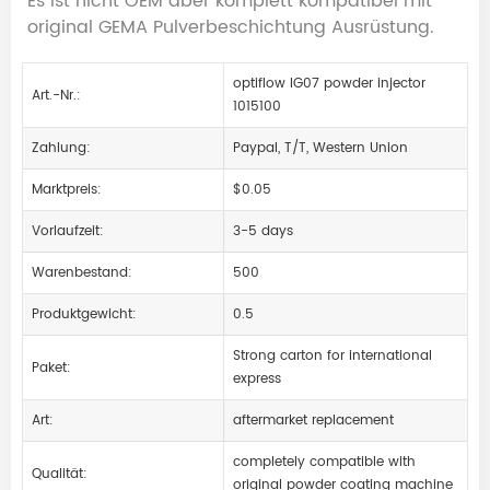
Es ist nicht OEM aber komplett kompatibel mit
original GEMA Pulverbeschichtung Ausrüstung.
optiflow IG07 powder injector
Art.-Nr.:
1015100
Zahlung:
Paypal, T/T, Western Union
Marktpreis:
$0.05
Vorlaufzeit:
3-5 days
Warenbestand:
500
Produktgewicht:
0.5
Strong carton for international
Paket:
express
Art:
aftermarket replacement
completely compatible with
Qualität:
original powder coating machine