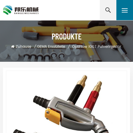
PRODUKTE
Zuhause
/
GEMA Ersatzteile
/
OptiFlow IG07 Pulverinjektor.