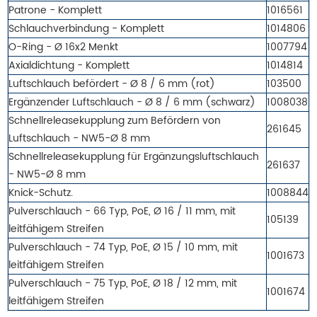
Patrone - Komplett
1016561
Schlauchverbindung - Komplett
1014806
O-Ring - Ø 16x2 Menkt
1007794
Axialdichtung - Komplett
1014814
Luftschlauch befördert - Ø 8 / 6 mm (rot)
103500
Ergänzender Luftschlauch - Ø 8 / 6 mm (schwarz)
1008038
Schnellreleasekupplung zum Befördern von
261645
Luftschlauch - NW5-Ø 8 mm
Schnellreleasekupplung für Ergänzungsluftschlauch
261637
- NW5-Ø 8 mm
Knick-Schutz.
1008844
Pulverschlauch - 66 Typ, PoE, Ø 16 / 11 mm, mit
105139
leitfähigem Streifen
Pulverschlauch - 74 Typ, PoE, Ø 15 / 10 mm, mit
1001673
leitfähigem Streifen
Pulverschlauch - 75 Typ, PoE, Ø 18 / 12 mm, mit
1001674
leitfähigem Streifen