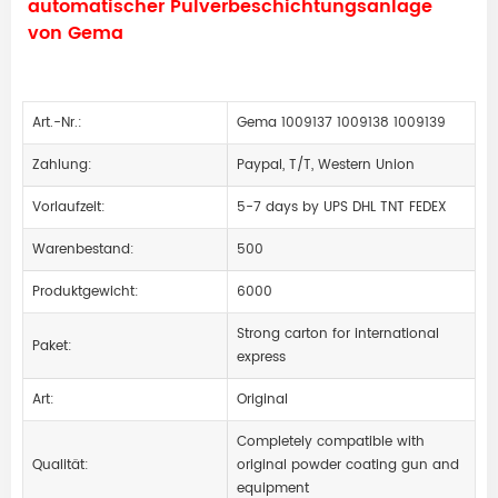
automatischer Pulverbeschichtungsanlage
von Gema
Art.-Nr.:
Gema 1009137 1009138 1009139
Zahlung:
Paypal, T/T, Western Union
Vorlaufzeit:
5-7 days by UPS DHL TNT FEDEX
Warenbestand:
500
Produktgewicht:
6000
Strong carton for international
Paket:
express
Art:
Original
Completely compatible with
Qualität:
original powder coating gun and
equipment