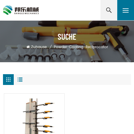
SUCHE
Zuhause
/
Powder-Coating-Reciprocator