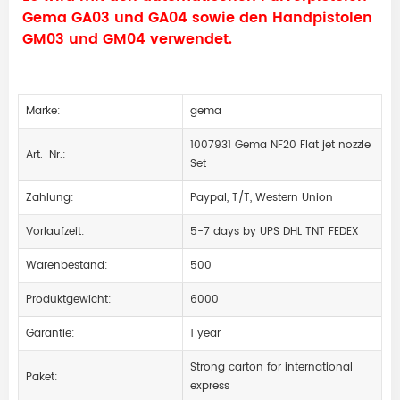
Gema GA03 und GA04 sowie den Handpistolen
GM03 und GM04 verwendet.
Marke:
gema
1007931 Gema NF20 Flat jet nozzle
Art.-Nr.:
Set
Zahlung:
Paypal, T/T, Western Union
Vorlaufzeit:
5-7 days by UPS DHL TNT FEDEX
Warenbestand:
500
Produktgewicht:
6000
Garantie:
1 year
Strong carton for international
Paket:
express