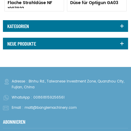
Flache Strahldüse NF
Düse für Optigun GA03
1007932
KATEGORIEN
NEUE PRODUKTE
Adresse : Binhu Rd., Taiwanese Investment Zone, Quanzhou City,
Fujian, China
WhatsApp :
008618159256561
Email :
matt@banglemachinery.com
ABONNIEREN