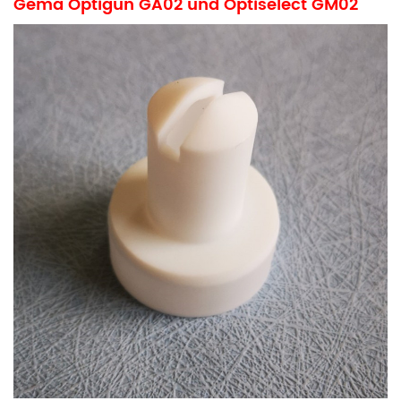
Gema Optigun GA02 und Optiselect GM02