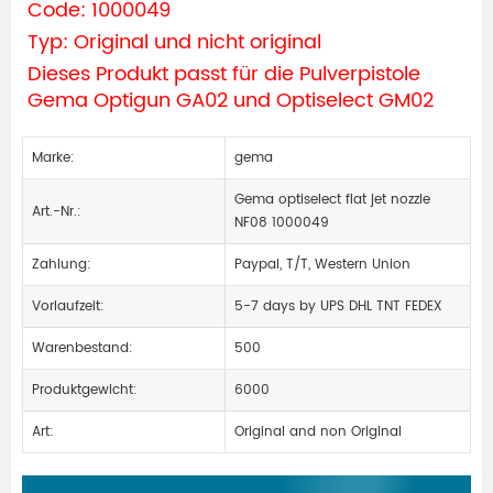
Code: 1000049
Typ: Original und nicht original
Dieses Produkt passt für die Pulverpistole
Gema Optigun GA02 und Optiselect GM02
Marke:
gema
Gema optiselect flat jet nozzle
Art.-Nr.:
NF08 1000049
Zahlung:
Paypal, T/T, Western Union
Vorlaufzeit:
5-7 days by UPS DHL TNT FEDEX
Warenbestand:
500
Produktgewicht:
6000
Art:
Original and non Original