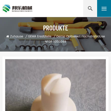
PRODUKTE
Zuhause
/
GEMA Ersatzteile
/
Gema Optiselect Flachstrahldüse
NF08 1000049