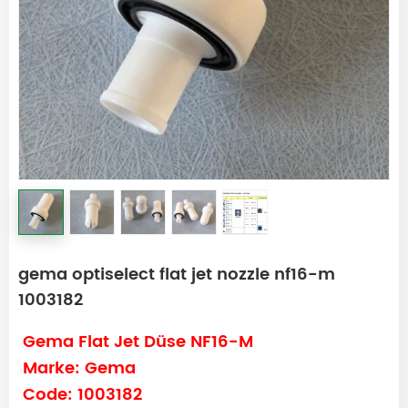
gema optiselect flat jet nozzle nf16-m
1003182
Gema Flat Jet Düse NF16-M
Marke: Gema
Code: 1003182