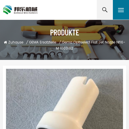
PRODUKTE
Zuhause
/
GEMA Ersatzteile
/
Gema Optiselect Flat Jet Nozzle Nf16-
M 1003182