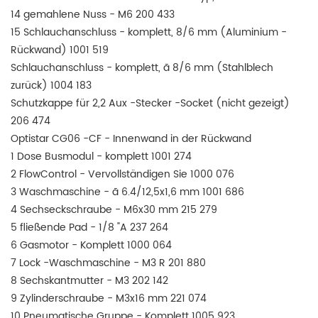
14 gemahlene Nuss - M6 200 433
15 Schlauchanschluss - komplett, 8/6 mm (Aluminium -
Rückwand) 1001 519
Schlauchanschluss - komplett, ã 8/6 mm (Stahlblech
zurück) 1004 183
Schutzkappe für 2,2 Aux -Stecker -Socket (nicht gezeigt)
206 474
Optistar CG06 -CF - Innenwand in der Rückwand
1 Dose Busmodul - komplett 1001 274
2 FlowControl - Vervollständigen Sie 1000 076
3 Waschmaschine - ã 6.4/12,5x1,6 mm 1001 686
4 Sechseckschraube - M6x30 mm 215 279
5 fließende Pad - 1/8 "A 237 264
6 Gasmotor - Komplett 1000 064
7 Lock -Waschmaschine - M3 R 201 880
8 Sechskantmutter - M3 202 142
9 Zylinderschraube - M3x16 mm 221 074
10 Pneumatische Gruppe - Komplett 1005 923