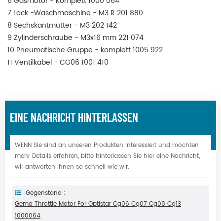
6 Gasmotor - Komplett 1000 064
7 Lock -Waschmaschine - M3 R 201 880
8 Sechskantmutter - M3 202 142
9 Zylinderschraube - M3x16 mm 221 074
10 Pneumatische Gruppe - komplett 1005 922
11 Ventilkabel - CG06 1001 410
EINE NACHRICHT HINTERLASSEN
WENN Sie sind an unseren Produkten interessiert und möchten
mehr Details erfahren, bitte hinterlassen Sie hier eine Nachricht,
wir antworten Ihnen so schnell wie wir.
Gegenstand :
Gema Throttle Motor For Optistar Cg06 Cg07 Cg08 Cg13
1000064