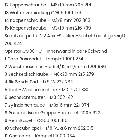
12 Kappenschraube - M6x10 mm 205 214
13 Waffenverbindung CG06 1001 179
14 Kappenschraube - M3x8 mm 202 363
15 Kappenschraube - M3x10 mm 216 739
Schutzkappe für 2,2 Aux -Stecker -Socket (nicht gezeigt)
206 474
Optistar CG06 -C - Innenwand in der Rückwand
1 Dose Busmodul - komplett 1001 274
2 Waschmaschine - ã 6.4/12,5x1,6 mm 1001 686
3 Sechseckschraube - M6x30 mm 215 279
4 fließende Pad - 1/8 "A 237 264
5 Lock -Waschmaschine - M3 R 201 880
6 Sechskantmutter - M3 202 142
7 Zylinderschraube - M3x16 mm 221 074
8 Pneumatische Gruppe - komplett 1005 922
9 Ventilkabel - CG06 1001 410
10 Schraubnippel - 1/8 "A, ã 6 mm 262 315
11 Gasmotor - Komplett 1000 064