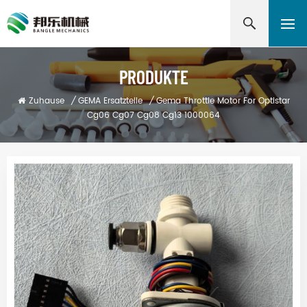
PRODUKTE
Zuhause
/
GEMA Ersatzteile
/
Gema Throttle Motor For Optistar
Cg06 Cg07 Cg08 Cg13 1000064