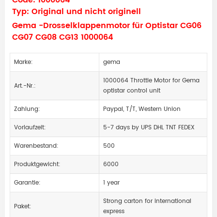
Code: 1000064
Typ: Original und nicht originell
Gema -Drosselklappenmotor für Optistar CG06
CG07 CG08 CG13 1000064
Marke:
gema
1000064 Throttle Motor for Gema
Art.-Nr.:
optistar control unit
Zahlung:
Paypal, T/T, Western Union
Vorlaufzeit:
5-7 days by UPS DHL TNT FEDEX
Warenbestand:
500
Produktgewicht:
6000
Garantie:
1 year
Strong carton for international
Paket:
express