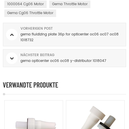
1000064 Cg06 Motor
Gema Throttle Motor
Gema Cg06 Throttle Motor
VORHERIGEN POST
gema fluidizing plate 36p for opticenter oc06 oc07 oc08
1018732
NÄCHSTER BEITRAG
gema opticenter oc06 oc08 y-distributor 1018047
VERWANDTE PRODUKTE