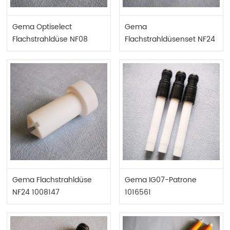
Gema Optiselect
Gema
Flachstrahldüse NF08
Flachstrahldüsenset NF24
1000049
1008142
Gema Flachstrahldüse
Gema IG07-Patrone
NF24 1008147
1016561