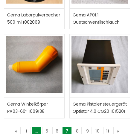
Gema Laborpulverbecher
Gema AP01.1
500 ml 1002069
Quetschventilschlauch
DN7,5 1017438
Gema Winkelkörper
Gema Pistolensteuergerät
PA03-60° 1009138
Optistar 4.0 CG20 1015201
1
...
5
6
7
8
9
10
11