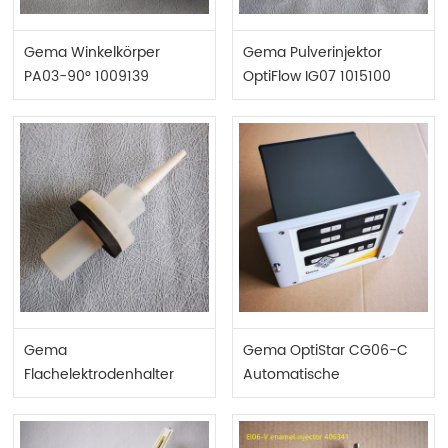
Gema Winkelkörper
Gema Pulverinjektor
PA03-90° 1009139
OptiFlow IG07 1015100
Gema
Gema OptiStar CG06-C
Flachelektrodenhalter
Automatische
1007683
Pistolensteuerung
1001460