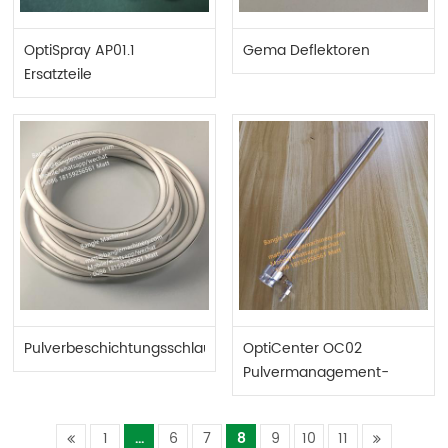
OptiSpray AP01.1
Gema Deflektoren
Ersatzteile
Pulverbeschichtungsschlauch
OptiCenter OC02
Pulvermanagement-
Center Ersatzteile
1
...
6
7
8
9
10
11