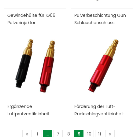
Gewindehülse für IG06
Pulverbeschichtung Gun
Pulverinjektor.
Schlauchanschluss
Ergänzende
Förderung der Luft-
Luftprüfventileinheit
Rückschlagventileinheit
1
...
7
8
9
10
11