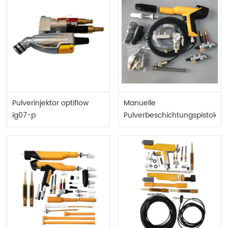
Pulverinjektor optiflow
Manuelle
ig07-p
Pulverbeschichtungspistole
Optizect Pro GM04
Ersatzteile